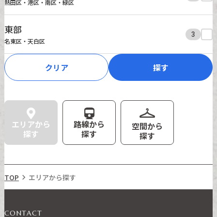
熱田区・港区・南区・緑区
東部
3
名東区・天白区
クリア
探す
エリアから
路線から
空間から
探す
探す
探す
TOP

エリアから探す
CONTACT